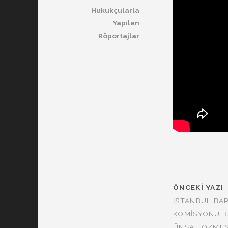
Hukukçularla
Yapılan
Röportajlar
ÖNCEKI YAZI
İSTANBUL BA
KOMISYONU BA
ÜNSAL ÖZMES