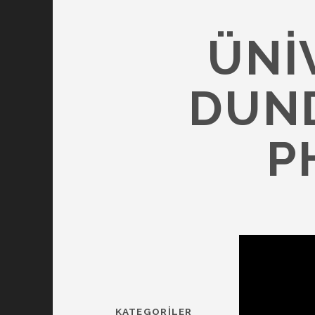
ÜNIV
DUND
P
KATEGORILER