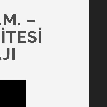
H
.M. –
ITESI
JI