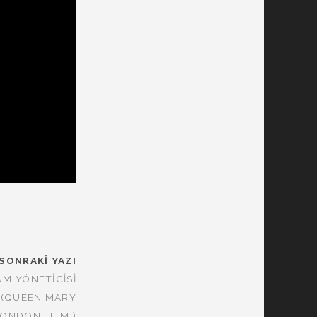
SONRAKI YAZI
M YÖNETICISI
 (QUEEN MARY
LONDON LL.M.)