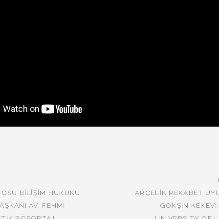
ROSU BILIŞIM HUKUKU
ARÇELIK REKABET UYU
ŞKANI AV. FEHMI
GÖKŞIN KEKEVI
TIK RÖPORTAJI
UNIVERSITY OF 