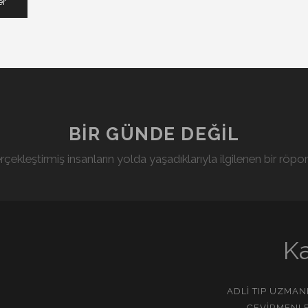
BIR GÜNDE DEĞIL
rçekleştirmiş insanların yolda yaşadıklarıyla ilgilenen bir röport
Ka
ADLI TIP UZMA
ÇEVIRMENLE