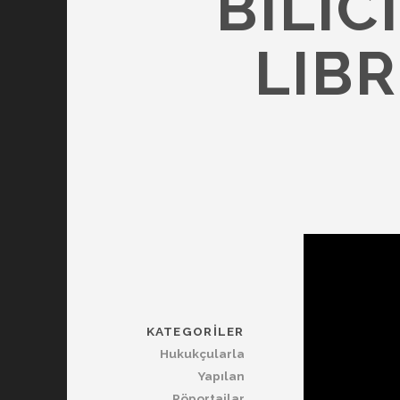
BILIC
LIBR
KATEGORILER
Hukukçularla
Yapılan
Röportajlar