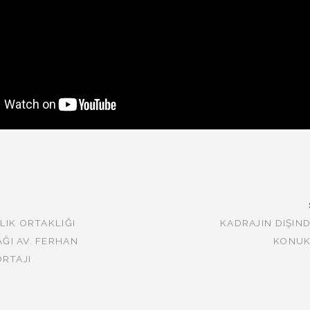
LIK ORTAKLIĞI
KADRAJIN DIŞIND
ĞI AV. FERHAN
KONUK
ORTAJI