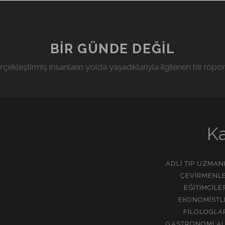
BIR GÜNDE DEĞIL
rçekleştirmiş insanların yolda yaşadıklarıyla ilgilenen bir röport
Ka
ADLI TIP UZMA
ÇEVIRMENLE
EĞITIMCIL
EKONOMISTL
FILOLOGLA
GASTRONOMI AL