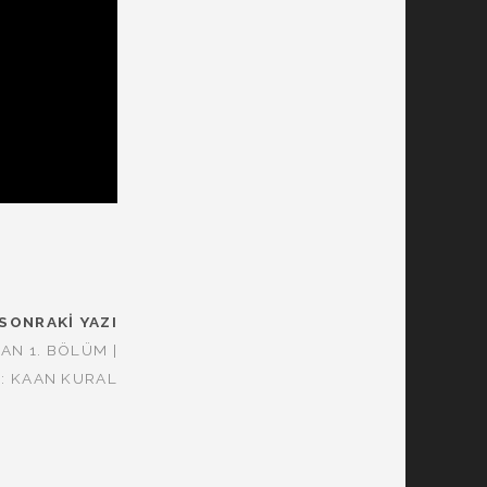
SONRAKI YAZI
AN 1. BÖLÜM |
: KAAN KURAL