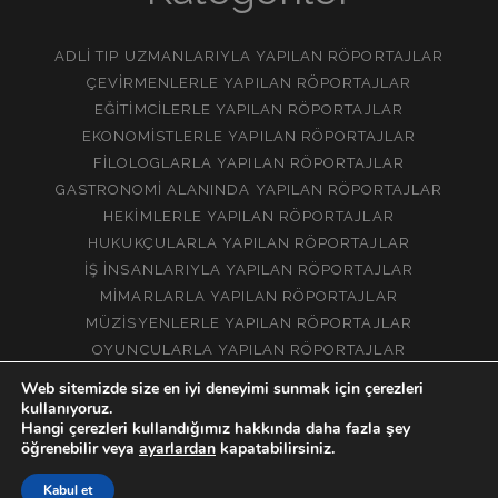
ADLI TIP UZMANLARIYLA YAPILAN RÖPORTAJLAR
ÇEVIRMENLERLE YAPILAN RÖPORTAJLAR
EĞITIMCILERLE YAPILAN RÖPORTAJLAR
EKONOMISTLERLE YAPILAN RÖPORTAJLAR
FILOLOGLARLA YAPILAN RÖPORTAJLAR
GASTRONOMI ALANINDA YAPILAN RÖPORTAJLAR
HEKIMLERLE YAPILAN RÖPORTAJLAR
HUKUKÇULARLA YAPILAN RÖPORTAJLAR
İŞ İNSANLARIYLA YAPILAN RÖPORTAJLAR
MIMARLARLA YAPILAN RÖPORTAJLAR
MÜZISYENLERLE YAPILAN RÖPORTAJLAR
OYUNCULARLA YAPILAN RÖPORTAJLAR
YORUMCULARLA YAPILAN RÖPORTAJLAR
Web sitemizde size en iyi deneyimi sunmak için çerezleri
kullanıyoruz.
Hangi çerezleri kullandığımız hakkında daha fazla şey
öğrenebilir veya
ayarlardan
kapatabilirsiniz.
Kabul et
BIR GÜNDE DEĞIL