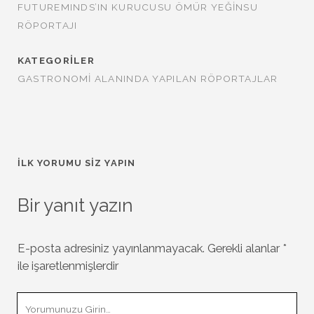
FUTUREMINDS’IN KURUCUSU ÖMÜR YEĞINSU
RÖPORTAJI
KATEGORILER
GASTRONOMI ALANINDA YAPILAN RÖPORTAJLAR
İLK YORUMU SIZ YAPIN
Bir yanıt yazın
E-posta adresiniz yayınlanmayacak.
Gerekli alanlar
*
ile işaretlenmişlerdir
Yorumunuz