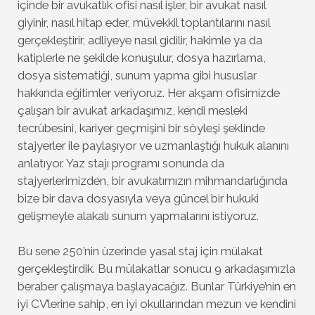
içinde bir avukatlık ofisi nasıl işler, bir avukat nasıl
giyinir, nasıl hitap eder, müvekkil toplantılarını nasıl
gerçekleştirir, adliyeye nasıl gidilir, hakimle ya da
katiplerle ne şekilde konuşulur, dosya hazırlama,
dosya sistematiği, sunum yapma gibi hususlar
hakkında eğitimler veriyoruz. Her akşam ofisimizde
çalışan bir avukat arkadaşımız, kendi mesleki
tecrübesini, kariyer geçmişini bir söyleşi şeklinde
stajyerler ile paylaşıyor ve uzmanlaştığı hukuk alanını
anlatıyor. Yaz stajı programı sonunda da
stajyerlerimizden, bir avukatımızın mihmandarlığında
bize bir dava dosyasıyla veya güncel bir hukuki
gelişmeyle alakalı sunum yapmalarını istiyoruz.
Bu sene 250’nin üzerinde yasal staj için mülakat
gerçekleştirdik. Bu mülakatlar sonucu 9 arkadaşımızla
beraber çalışmaya başlayacağız. Bunlar Türkiye’nin en
iyi CV’lerine sahip, en iyi okullarından mezun ve kendini