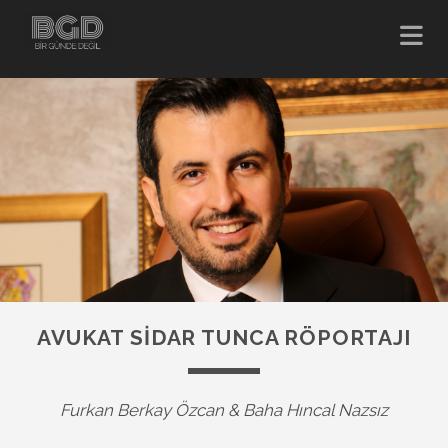
AVUKAT SIDAR TUNCA RÖPORTAJI
Furkan Berkay Özcan & Baha Hıncal Nazsız