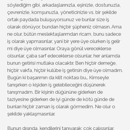
söylediğim gibi, arkadaşlarınızla, eşinizle, dostunuzla,
çevrenizle, komşunuzla, yöneticinizle vs. bir şekilde
ortak paydada buluşuyorsunuz ve bunlar size iş
olarak dönüyor, bundan hiçbir şüpheniz olmasın. Ama
ne olur, bütün meslektaşlarımdan ricam, bunu sadece
iş olarak yapmasınlar, yani bir yere üye olurken iş gelir
mi diye üye olmasınlar. Oraya gönül vereceklerse
olsunlar, çaba sarf edeceklerse olsunlar, her anlamda
bunun getirisi mutlaka olacaktır. Ben hiçbir derneğe,
hiçbir vakfa, hiçbir kulübe iş getirsin diye üye olmadım.
Bugün ki başarımın da kilit noktası bu… Kimseyle
tanışırken o kişiden iş gelebileceğini düşünerek
tanışmadım. Bir kişinin düğününe giderken de
taziyesine giderken de iyi günde de kötü günde de
bunları hiçbir zaman iş olarak görmedim. Ne olur o
şekilde yaklaşmasınlar.
Bunun dışında, kendilerini tanıyarak; çok çalışsınlar,