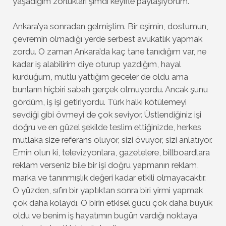
yaşadığım zorlukları şimdi keyifle paylaşıyorum.
Ankara’ya sonradan gelmiştim. Bir eşimin, dostumun,
çevremin olmadığı yerde serbest avukatlık yapmak
zordu. O zaman Ankara’da kaç tane tanıdığım var, ne
kadar iş alabilirim diye oturup yazdığım, hayal
kurduğum, mutlu yattığım geceler de oldu ama
bunların hiçbiri sabah gerçek olmuyordu. Ancak şunu
gördüm, iş işi getiriyordu. Türk halkı kötülemeyi
sevdiği gibi övmeyi de çok seviyor. Üstlendiğiniz işi
doğru ve en güzel şekilde teslim ettiğinizde, herkes
mutlaka size referans oluyor, sizi övüyor, sizi anlatıyor.
Emin olun ki, televizyonlara, gazetelere, billboardlara
reklam verseniz bile bir işi doğru yapmanın reklam,
marka ve tanınmışlık değeri kadar etkili olmayacaktır.
O yüzden, sıfırı bir yaptıktan sonra biri yirmi yapmak
çok daha kolaydı. O birin etkisel gücü çok daha büyük
oldu ve benim iş hayatımın bugün vardığı noktaya