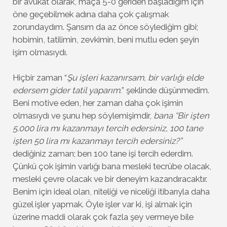
bir avukat olarak, maça 5-0 geriden başladığım için
öne geçebilmek adına daha çok çalışmak
zorundaydım. Şansım da az önce söylediğim gibi;
hobimin, tatilimin, zevkimin, beni mutlu eden şeyin
işim olmasıydı.
Hiçbir zaman “
Şu işleri kazanırsam, bir varlığı elde
edersem gider tatil yaparım.
” şeklinde düşünmedim.
Beni motive eden, her zaman daha çok işimin
olmasıydı ve şunu hep söylemişimdir,
bana “Bir işten
5.000 lira mı kazanmayı tercih edersiniz, 100 tane
işten 50 lira mı kazanmayı tercih edersiniz?”
dediğiniz zaman; ben 100 tane işi tercih ederdim.
Çünkü çok işimin varlığı bana mesleki tecrübe olacak,
mesleki çevre olacak ve bir deneyim kazandıracaktır.
Benim için ideal olan, niteliği ve niceliği itibarıyla daha
güzel işler yapmak. Öyle işler var ki, işi almak için
üzerine maddi olarak çok fazla şey vermeye bile