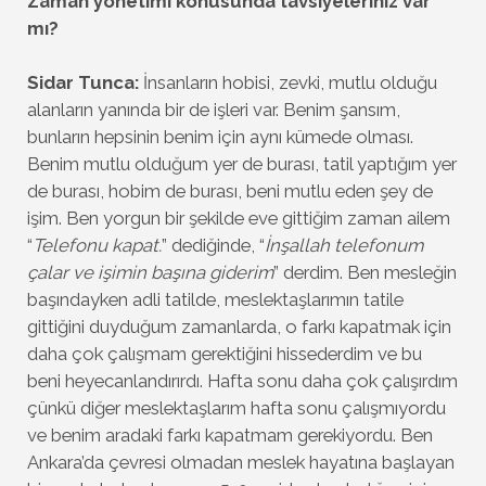
Zaman yönetimi konusunda tavsiyeleriniz var
mı?
Sidar Tunca:
İnsanların hobisi, zevki, mutlu olduğu
alanların yanında bir de işleri var. Benim şansım,
bunların hepsinin benim için aynı kümede olması.
Benim mutlu olduğum yer de burası, tatil yaptığım yer
de burası, hobim de burası, beni mutlu eden şey de
işim. Ben yorgun bir şekilde eve gittiğim zaman ailem
“
Telefonu kapat.
” dediğinde, “
İnşallah telefonum
çalar ve işimin başına giderim
” derdim. Ben mesleğin
başındayken adli tatilde, meslektaşlarımın tatile
gittiğini duyduğum zamanlarda, o farkı kapatmak için
daha çok çalışmam gerektiğini hissederdim ve bu
beni heyecanlandırırdı. Hafta sonu daha çok çalışırdım
çünkü diğer meslektaşlarım hafta sonu çalışmıyordu
ve benim aradaki farkı kapatmam gerekiyordu. Ben
Ankara’da çevresi olmadan meslek hayatına başlayan