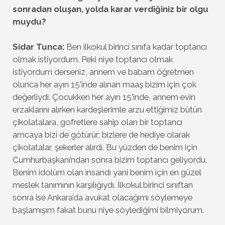
sonradan oluşan, yolda karar verdiğiniz bir olgu
muydu?
Sidar Tunca:
Ben ilkokul birinci sınıfa kadar toptancı
olmak istiyordum. Peki niye toptancı olmak
istiyordum derseniz, annem ve babam öğretmen
olunca her ayın 15’inde alınan maaş bizim için çok
değerliydi. Çocukken her ayın 15’inde, annem evin
erzaklarını alırken kardeşlerimle arzu ettiğimiz bütün
çikolatalara, gofretlere sahip olan bir toptancı
amcaya bizi de götürür; bizlere de hediye olarak
çikolatalar, şekerler alırdı. Bu yüzden de benim için
Cumhurbaşkanı’ndan sonra bizim toptancı geliyordu.
Benim idolüm olan insandı yani benim için en güzel
meslek tanımının karşılığıydı. İlkokul birinci sınıftan
sonra ise Ankara’da avukat olacağımı söylemeye
başlamışım fakat bunu niye söylediğimi bilmiyorum.