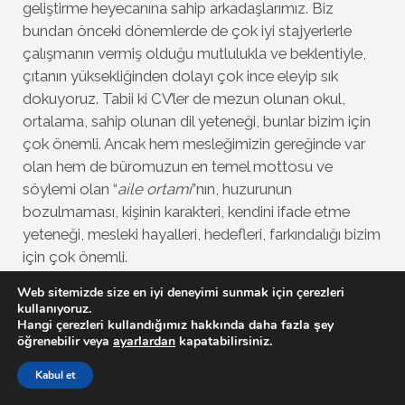
geliştirme heyecanına sahip arkadaşlarımız. Biz
bundan önceki dönemlerde de çok iyi stajyerlerle
çalışmanın vermiş olduğu mutlulukla ve beklentiyle,
çıtanın yüksekliğinden dolayı çok ince eleyip sık
dokuyoruz. Tabii ki CV’ler de mezun olunan okul,
ortalama, sahip olunan dil yeteneği, bunlar bizim için
çok önemli. Ancak hem mesleğimizin gereğinde var
olan hem de büromuzun en temel mottosu ve
söylemi olan “
aile ortamı
”nın, huzurunun
bozulmaması, kişinin karakteri, kendini ifade etme
yeteneği, mesleki hayalleri, hedefleri, farkındalığı bizim
için çok önemli.
Web sitemizde size en iyi deneyimi sunmak için çerezleri
Hep söylediğim, temel, birinci kıstas; kendisine çay,
kullanıyoruz.
kahve servisi yapan arkadaşımıza teşekkür etmeyen
Hangi çerezleri kullandığımız hakkında daha fazla şey
öğrenebilir veya
ayarlardan
kapatabilirsiniz.
hiç kimse beni temsil edemez. Dünyanın en iyi CV’si de
olsa, Türkiye’nin en iyi hukukçusu da olsa kendisine
Kabul et
hizmet eden, servis yapan arkadaşımıza teşekkür