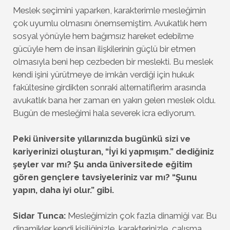
Meslek seçimini yaparken, karakterimle mesleğimin
çok uyumlu olmasını önemsemiştim. Avukatlık hem
sosyal yönüyle hem bağımsız hareket edebilme
gücüyle hem de insan ilişkilerinin güçlü bir etmen
olmasıyla beni hep cezbeden bir meslekti. Bu meslek
kendi işini yürütmeye de imkân verdiği için hukuk
fakültesine girdikten sonraki alternatiflerim arasında
avukatlık bana her zaman en yakın gelen meslek oldu.
Bugün de mesleğimi hala severek icra ediyorum.
Peki üniversite yıllarınızda bugünkü sizi ve
kariyerinizi oluşturan, “İyi ki yapmışım.” dediğiniz
şeyler var mı? Şu anda üniversitede eğitim
gören gençlere tavsiyeleriniz var mı? “Şunu
yapın, daha iyi olur.” gibi.
Sidar Tunca:
Mesleğimizin çok fazla dinamiği var. Bu
dinamikler kendi kişiliğinizle, karakterinizle, çalışma