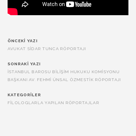
ÖNCEKI YAZI
AVUKAT SIDAR TUNCA RÖPORTAJI
SONRAKI YAZI
İSTANBUL BAROSU BILIŞIM HUKUKU KOMISYONU
BAŞKANI AV. FEHMI ÜNSAL ÖZMESTIK RÖPORTAJI
KATEGORILER
FILOLOGLARLA YAPILAN RÖPORTAJLAR