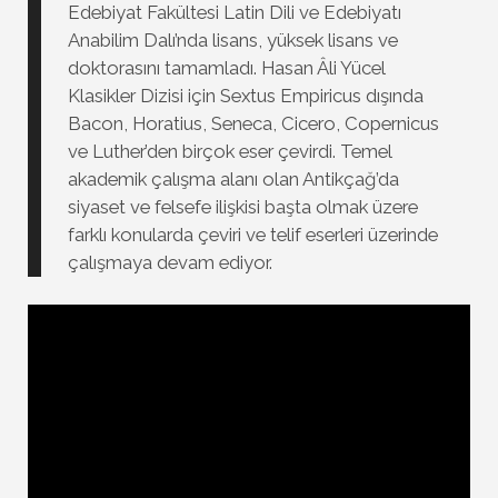
Edebiyat Fakültesi Latin Dili ve Edebiyatı
Anabilim Dalı’nda lisans, yüksek lisans ve
doktorasını tamamladı. Hasan Âli Yücel
Klasikler Dizisi için Sextus Empiricus dışında
Bacon, Horatius, Seneca, Cicero, Copernicus
ve Luther’den birçok eser çevirdi. Temel
akademik çalışma alanı olan Antikçağ’da
siyaset ve felsefe ilişkisi başta olmak üzere
farklı konularda çeviri ve telif eserleri üzerinde
çalışmaya devam ediyor.