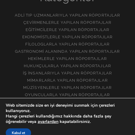
ADLI TIP UZMANLARIYLA YAPILAN RÖPORTAJLAR
ÇEVIRMENLERLE YAPILAN RÖPORTAJLAR
EĞITIMCILERLE YAPILAN RÖPORTAJLAR
EKONOMISTLERLE YAPILAN RÖPORTAJLAR
FILOLOGLARLA YAPILAN RÖPORTAJLAR
GASTRONOMI ALANINDA YAPILAN RÖPORTAJLAR
HEKIMLERLE YAPILAN RÖPORTAJLAR
HUKUKÇULARLA YAPILAN RÖPORTAJLAR
İŞ İNSANLARIYLA YAPILAN RÖPORTAJLAR
MIMARLARLA YAPILAN RÖPORTAJLAR
MÜZISYENLERLE YAPILAN RÖPORTAJLAR
OYUNCULARLA YAPILAN RÖPORTAJLAR
YORUMCULARLA YAPILAN RÖPORTAJLAR
Web sitemizde size en iyi deneyimi sunmak için çerezleri
kullanıyoruz.
Hangi çerezleri kullandığımız hakkında daha fazla şey
öğrenebilir veya
ayarlardan
kapatabilirsiniz.
Kabul et
BIR GÜNDE DEĞIL