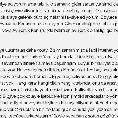
iye ediyorum ama tabii ki o zamanki gider şartlarıyla şimdikile
şle işi çevirebiliyorduk, şimdi maalesef öyle değil. O bakımda
şi bir araya gelerek büro açmalarını tavsiye ediyorum. Böylece 
Avukatlık Kanunumuza da uygun. Gider ortaklığı da olabilir, gel
lir veya Avukatlık Kanunu’nda belirtilen avukatlık ortaklığı gibi
iye ulaşmaları daha kolay. Bizim zamanımızda tabii internet yo
fakültesinde okurken Yargıtay Kararları Dergisi çıkmıştı. Nasıl
ci sayısından itibaren almaya başlamışım. Büyük bir külliyat old
rkeste yok. Herkes üçüncü ciltten, dördüncü ciltten başlamış a
inizdeki telefondan hemen bilgiye ulaşabiliyorsunuz. Dergiyi a
rist yok. Hangi karar hangi cildin hangi kitabında, onu da araş
ız lazım, fihriste kaydetmeniz lazım. Külliyatlar vardı, kanunl
. Bilgiye çok kolay erişebildikleri için şimdiki arkadaşlar o y
iyi bulabiliyorlar veyahut kişilere de ulaşabiliyorlar. İnternette
grup var. O gruplarda biri zorlandığı bir konuda yazı yazarsa
ş, tecrübeli arkadaşlarım “Şöyle yaparsanız sorun çözülür.”