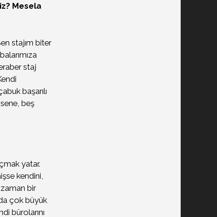
niz? Mesela
n stajım biter
balarımıza
raber staj
Kendi
abuk başarılı
 sene, beş
çmak yatar.
işse kendini,
r zaman bir
anda çok büyük
endi bürolarını