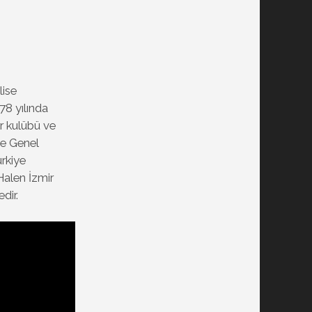
lise
78 yılında
r kulübü ve
e Genel
ürkiye
Halen İzmir
dir.