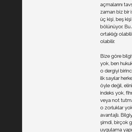
açmalarını tavs
zaman biz bir i
üç kişi, beş ki
bölünüyor. Bu 
ortaklığı olabi
olabilir.
Bize göre bilg
yok, ben hukuk 
o dergiyi birin
ilk sayılar he
öyle değil, el
indeks yok, fih
veya not tutman
o zorluklar yok
avantajlı. Bilg
şimdi, birçok 
uygulama yapmı