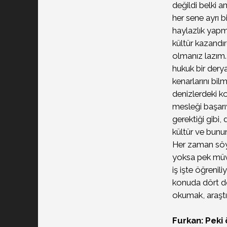
değildi belki 
her sene ayrı b
haylazlık yapm
kültür kazandır
olmanız lazım.
hukuk bir dery
kenarlarını bi
denizlerdeki 
mesleği başarıy
gerektiği gibi,
kültür ve bunu
Her zaman söyl
yoksa pek müve
iş işte öğreni
konuda dört dör
okumak, araştı
Furkan: Peki