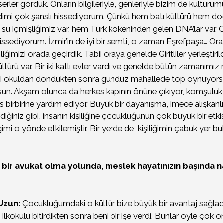
erler gördük. Onların bilgileriyle, genleriyle bizim de kültürümü
mi çok şanslı hissediyorum. Çünkü hem batı kültürü hem doğ
su içmişliğimiz var, hem Türk kökeninden gelen DNA’lar var.
hissediyorum. İzmir’in de iyi bir semti, o zaman Eşrefpaşa… O
ğimizi orada geçirdik. Tabii oraya genelde Giritliler yerleştiril
ltürü var. Bir iki katlı evler vardı ve genelde bütün zamanımı
ni okuldan döndükten sonra gündüz mahallede top oynuyors
rsun. Akşam olunca da herkes kapının önüne çıkıyor, komşuluk il
s birbirine yardım ediyor. Büyük bir dayanışma, imece alışkanlı
iğiniz gibi, insanın kişiliğine çocukluğunun çok büyük bir etki
ğimi o yönde etkilemiştir. Bir yerde de, kişiliğimin çabuk yer b
ı bir avukat olma yolunda, meslek hayatınızın başında na
Uzun:
Çocukluğumdaki o kültür bize büyük bir avantaj sağladı
ilkokulu bitirdikten sonra beni bir işe verdi. Bunlar öyle çok ön