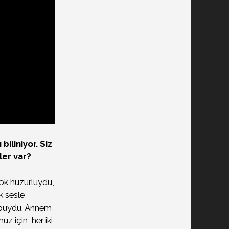
biliniyor. Siz
ler var?
ok huzurluydu,
k sesle
ü buydu. Annem
uz için, her iki