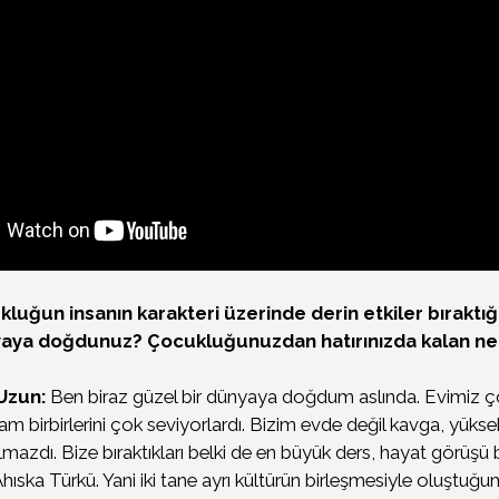
luğun insanın karakteri üzerinde derin etkiler bıraktığı 
nyaya doğdunuz? Çocukluğunuzdan hatırınızda kalan ne
Uzun:
Ben biraz güzel bir dünyaya doğdum aslında. Evimiz ç
 birbirlerini çok seviyorlardı. Bizim evde değil kavga, yükse
olmazdı. Bize bıraktıkları belki de en büyük ders, hayat görüş
Ahıska Türkü. Yani iki tane ayrı kültürün birleşmesiyle oluştuğum