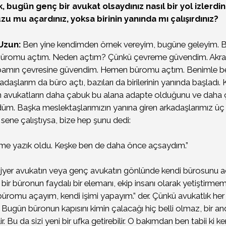
 bugün genç bir avukat olsaydınız nasıl bir yol izlerdi
u mu açardınız, yoksa birinin yanında mı çalışırdınız?
 Uzun:
Ben yine kendimden örnek vereyim, bugüne geleyim. Be
büromu açtım. Neden açtım? Çünkü çevreme güvendim. Akra
amın çevresine güvendim. Hemen büromu açtım. Benimle be
daşlarım da büro açtı, bazıları da birilerinin yanında başladı. 
 avukatların daha çabuk bu alana adapte olduğunu ve daha ç
m. Başka meslektaşlarımızın yanına giren arkadaşlarımız üç
sene çalıştıysa, bize hep şunu dedi:
me yazık oldu. Keşke ben de daha önce açsaydım.”
ajyer avukatın veya genç avukatın gönlünde kendi bürosunu a
 bir büronun faydalı bir elemanı, ekip insanı olarak yetiştirmem
büromu açayım, kendi işimi yapayım.” der. Çünkü avukatlık he
r. Bugün büronun kapısını kimin çalacağı hiç belli olmaz, bir 
lir. Bu da sizi yeni bir ufka getirebilir. O bakımdan ben tabii ki k