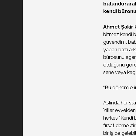
bulundurarak,
kendi büronuz
Ahmet Şakir
bitmez kendi 
güvendim, bab
yapan bazı arka
bürosunu açan
olduğunu gördü
sene veya kaç 
“Bu dönemleri
Aslında her st
Yıllar evvelden
herkes “Kendi 
fırsat demekti
bir iş de gelebi