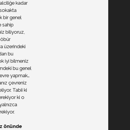
alciliğe kadar
k sokakta
 bir genel
e sahip
z biliyoruz,
 öbür
ya üzerindeki
dan bu
k iyi bilmeniz
ğimdeki bu genel
 çevre yapmak…
anız çevreniz
yor. Tabii ki
rekiyor ki o
 yalnızca
rekiyor.
göz önünde