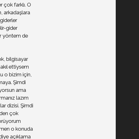
r çok farklı. O
n, arkadaşlara
giderler
ir-gider
 bir yöntem de
k, bilgisayar
 akıl ettiysem
u o bizim için,
lmaya. Şimdi
lıyorsun ama
tırmanız lazım
ar dizisi. Şimdi
önden çok
 görüyorum
 hemen o konuda
 diye açıklama