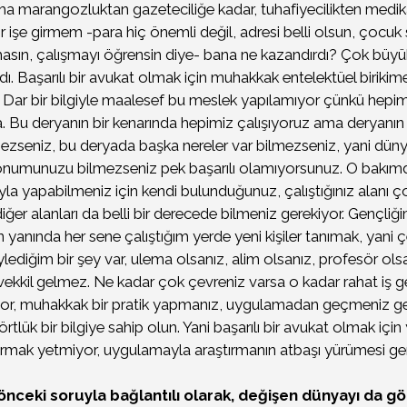
ama marangozluktan gazeteciliğe kadar, tuhafiyecilikten medik
ir işe girmem -para hiç önemli değil, adresi belli olsun, çocu
asın, çalışmayı öğrensin diye- bana ne kazandırdı? Çok büyük
dı. Başarılı bir avukat olmak için muhakkak entelektüel birikim
 Dar bir bilgiyle maalesef bu meslek yapılamıyor çünkü hepimi
a. Bu deryanın bir kenarında hepimiz çalışıyoruz ama deryanın
lmezseniz, bu deryada başka nereler var bilmezseniz, yani dün
konumunuzu bilmezseniz pek başarılı olamıyorsunuz. O bakım
la yapabilmeniz için kendi bulunduğunuz, çalıştığınız alanı ço
 diğer alanları da belli bir derecede bilmeniz gerekiyor. Gençli
n yanında her sene çalıştığım yerde yeni kişiler tanımak, yani
ediğim bir şey var, ulema olsanız, alim olsanız, profesör ols
kkil gelmez. Ne kadar çok çevreniz varsa o kadar rahat iş geli
liyor, muhakkak bir pratik yapmanız, uygulamadan geçmeniz ge
tlük bir bilgiye sahip olun. Yani başarılı bir avukat olmak için
rmak yetmiyor, uygulamayla araştırmanın atbaşı yürümesi ge
 önceki soruyla bağlantılı olarak, değişen dünyayı da 