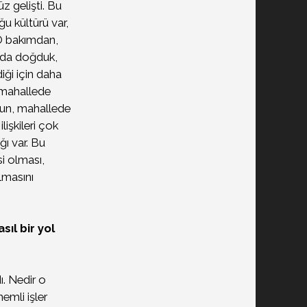
z gelişti. Bu
u kültürü var,
 O bakımdan,
rada doğduk,
diği için daha
z mahallede
un, mahallede
işkileri çok
ğı var. Bu
si olması,
ulmasını
sıl bir yol
. Nedir o
emli işler