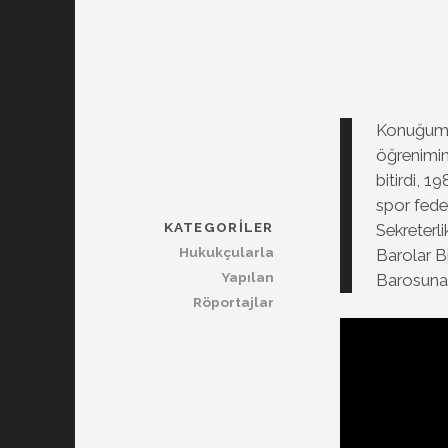
Konuğumuz
öğrenimin
bitirdi, 
spor fed
KATEGORILER
Sekreterli
Hukukçularla
Barolar B
Yapılan
Barosuna 
Röportajlar