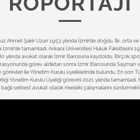
RÖPORTAJI
 Ahmet Şakir Uzun 1953 yılında İzmir’de doğdu. İlk, orta ve 
i İzmir’de tamamladı. Ankara Üniversitesi Hukuk Fakültesini 19
1980 yılında avukat olarak İzmir Barosuna kaydoldu. Birçok spo
erasyonunda görev aldıktan sonra İzmir Barosunda Sayman v
k görevleri ile Yönetim Kurulu üyeliklerinde bulundu. En son T
irliği Yönetim Kurulu Üyeliği görevini 2021 yılında tamamladı. 
bağlı serbest avukat olarak mesleki çalışmalarını sürdürmekte