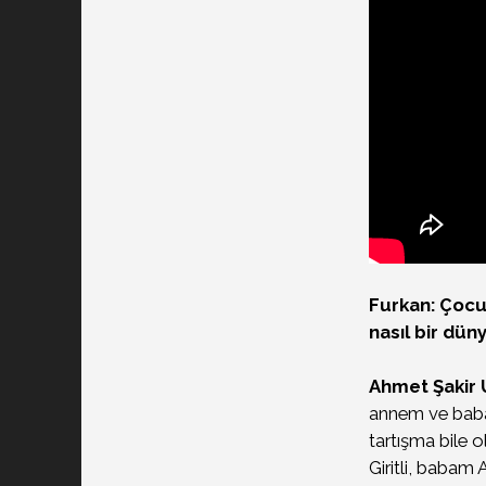
Furkan: Çocuk
nasıl bir dü
Ahmet Şakir 
annem ve babam
tartışma bile 
Giritli, babam 