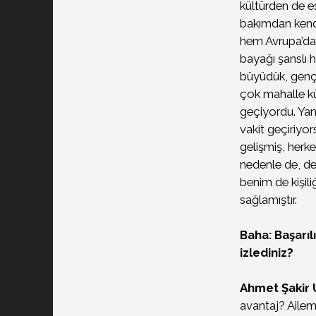
kültürden de es
bakımdan kendi
hem Avrupa’da 
bayağı şanslı 
büyüdük, gençli
çok mahalle kü
geçiyordu. Ya
vakit geçiriyo
gelişmiş, herke
nedenle de, ded
benim de kişili
sağlamıştır.
Baha: Başarıl
izlediniz?
Ahmet Şakir 
avantaj? Ailem 